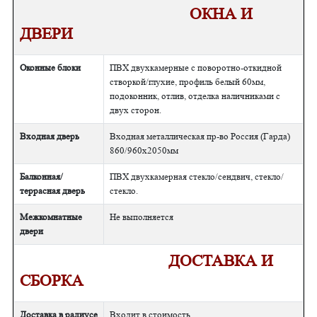
ОКНА И
ДВЕРИ
Оконные блоки
ПВХ двухкамерные с поворотно-откидной
створкой/глухие, профиль белый 60мм,
подоконник, отлив, отделка наличниками с
двух сторон.
Входная дверь
Входная металлическая пр-во Россия (Гарда)
860/960х2050мм
Балконная/
ПВХ двухкамерная стекло/сендвич, стекло/
террасная дверь
стекло.
Межкомнатные
Не выполняется
двери
ДОСТАВКА И
СБОРКА
Доставка в радиусе
Входит в стоимость