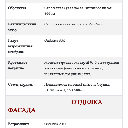
Обрешетка
Строганная сухая доска 20х90мм с шагом
300мм
Вентиляционный
Строганный сухой брусок 35х45мм
зазор
Гидро-
Ondutiss АМ
ветрозащитная
мембрана
Кровельное
Металлочерепица Монтрей 0,45 с доборными
покрытие
элементами (цвет зеленый, красный,
коричневый, графит, черный)
Свесы, карнизы
Подшиваются вагонкой камерной сушки
13х90мм АВ; 450-500мм
ОТДЕЛКА
ФАСАДА
Ветрозащита
Ondutiss А100