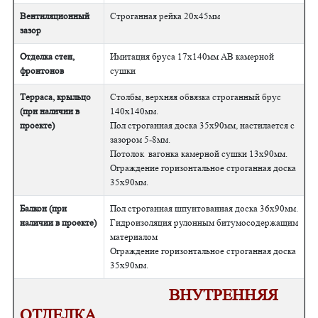
Вентиляционный
Строганная рейка 20х45мм
зазор
Отделка стен,
Имитация бруса 17х140мм АВ камерной
фронтонов
сушки
Терраса, крыльцо
Столбы, верхняя обвязка строганный брус
(при наличии в
140х140мм.
проекте)
Пол строганная доска 35х90мм, настилается с
зазором 5-8мм.
Потолок вагонка камерной сушки 13х90мм.
Ограждение горизонтальное строганная доска
35х90мм.
Балкон (при
Пол строганная шпунтованная доска 36х90мм.
наличии в проекте)
Гидроизоляция рулонным битумосодержащим
материалом
Ограждение горизонтальное строганная доска
35х90мм.
ВНУТРЕННЯЯ
ОТДЕЛКА