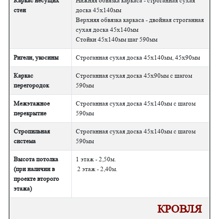
Каркас несущих
Нижняя обвязка каркаса - строганная сухая
стен
доска 45х140мм
Верхняя обвязка каркаса - двойная строганная
сухая доска 45х140мм
Стойки 45х140мм шаг 590мм
Ригели, укосины
Строганная сухая доска 45х140мм, 45х90мм
Каркас
Строганная сухая доска 45х90мм с шагом
перегородок
590мм
Межэтажное
Строганная сухая доска 45х140мм с шагом
перекрытие
590мм
Стропильная
Строганная сухая доска 45х140мм с шагом
система
590мм
Высота потолка
1 этаж - 2,50м.
(при наличии в
2 этаж - 2,40м.
проекте второго
этажа)
КРОВЛЯ