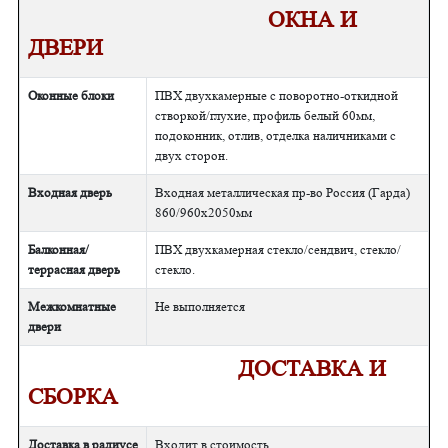
ОКНА И
ДВЕРИ
Оконные блоки
ПВХ двухкамерные с поворотно-откидной
створкой/глухие, профиль белый 60мм,
подоконник, отлив, отделка наличниками с
двух сторон.
Входная дверь
Входная металлическая пр-во Россия (Гарда)
860/960х2050мм
Балконная/
ПВХ двухкамерная стекло/сендвич, стекло/
террасная дверь
стекло.
Межкомнатные
Не выполняется
двери
ДОСТАВКА И
СБОРКА
Доставка в радиусе
Входит в стоимость