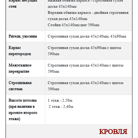
Каркас несущих
Нижняя обвязка каркаса - строганная сухая
стен
доска 45х140мм
Верхняя обвязка каркаса - двойная строганная
сухая доска 45х140мм
Стойки 45х140мм шаг 590мм
Ригели, укосины
Строганная сухая доска 45х140мм, 45х90мм
Каркас
Строганная сухая доска 45х90мм с шагом
перегородок
590мм
Межэтажное
Строганная сухая доска 45х140мм с шагом
перекрытие
590мм
Стропильная
Строганная сухая доска 45х140мм с шагом
система
590мм
Высота потолка
1 этаж - 2,50м.
(при наличии в
2 этаж - 2,40м.
проекте второго
этажа)
КРОВЛЯ