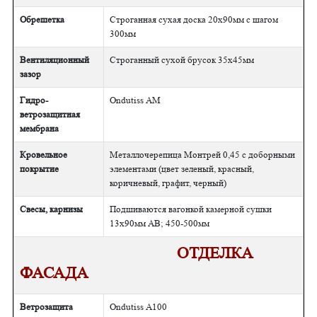
Обрешетка
Строганная сухая доска 20х90мм с шагом
300мм
Вентиляционный
Строганный сухой брусок 35х45мм
зазор
Гидро-
Ondutiss АМ
ветрозащитная
мембрана
Кровельное
Металлочерепица Монтрей 0,45 с доборными
покрытие
элементами (цвет зеленый, красный,
коричневый, графит, черный)
Свесы, карнизы
Подшиваются вагонкой камерной сушки
13х90мм АВ; 450-500мм
ОТДЕЛКА
ФАСАДА
Ветрозащита
Ondutiss А100