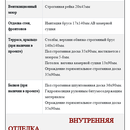
Вентиляционный
Строганная рейка 20х45мм
зазор
Отделка стен,
Имитация бруса 17х140мм АВ камерной
фронтонов
сушки
Терраса, крыльцо
Столбы, верхняя обвязка строганный брус
(при наличии в
140х140мм.
проекте)
Пол строганная доска 35х90мм, настилается с
зазором 5-8мм.
Потолок вагонка камерной сушки 13х90мм.
Ограждение горизонтальное строганная доска
35х90мм.
Балкон (при
Пол строганная шпунтованная доска 36х90мм.
наличии в проекте)
Гидроизоляция рулонным битумосодержащим
материалом
Ограждение горизонтальное строганная доска
35х90мм.
ВНУТРЕННЯЯ
ОТДЕЛКА