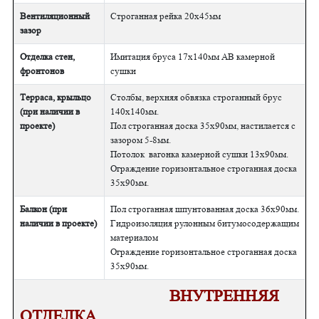
Вентиляционный
Строганная рейка 20х45мм
зазор
Отделка стен,
Имитация бруса 17х140мм АВ камерной
фронтонов
сушки
Терраса, крыльцо
Столбы, верхняя обвязка строганный брус
(при наличии в
140х140мм.
проекте)
Пол строганная доска 35х90мм, настилается с
зазором 5-8мм.
Потолок вагонка камерной сушки 13х90мм.
Ограждение горизонтальное строганная доска
35х90мм.
Балкон (при
Пол строганная шпунтованная доска 36х90мм.
наличии в проекте)
Гидроизоляция рулонным битумосодержащим
материалом
Ограждение горизонтальное строганная доска
35х90мм.
ВНУТРЕННЯЯ
ОТДЕЛКА