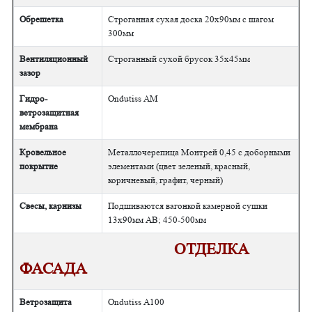
Обрешетка
Строганная сухая доска 20х90мм с шагом
300мм
Вентиляционный
Строганный сухой брусок 35х45мм
зазор
Гидро-
Ondutiss АМ
ветрозащитная
мембрана
Кровельное
Металлочерепица Монтрей 0,45 с доборными
покрытие
элементами (цвет зеленый, красный,
коричневый, графит, черный)
Свесы, карнизы
Подшиваются вагонкой камерной сушки
13х90мм АВ; 450-500мм
ОТДЕЛКА
ФАСАДА
Ветрозащита
Ondutiss А100