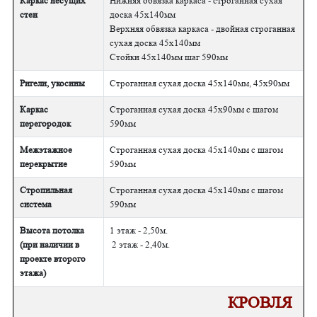
Каркас несущих
Нижняя обвязка каркаса - строганная сухая
стен
доска 45х140мм
Верхняя обвязка каркаса - двойная строганная
сухая доска 45х140мм
Стойки 45х140мм шаг 590мм
Ригели, укосины
Строганная сухая доска 45х140мм, 45х90мм
Каркас
Строганная сухая доска 45х90мм с шагом
перегородок
590мм
Межэтажное
Строганная сухая доска 45х140мм с шагом
перекрытие
590мм
Стропильная
Строганная сухая доска 45х140мм с шагом
система
590мм
Высота потолка
1 этаж - 2,50м.
(при наличии в
2 этаж - 2,40м.
проекте второго
этажа)
КРОВЛЯ