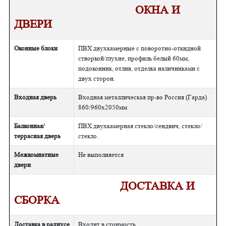
ОКНА И
ДВЕРИ
Оконные блоки
ПВХ двухкамерные с поворотно-откидной
створкой/глухие, профиль белый 60мм,
подоконник, отлив, отделка наличниками с
двух сторон.
Входная дверь
Входная металлическая пр-во Россия (Гарда)
860/960х2050мм
Балконная/
ПВХ двухкамерная стекло/сендвич, стекло/
террасная дверь
стекло.
Межкомнатные
Не выполняется
двери
ДОСТАВКА И
СБОРКА
Доставка в радиусе
Входит в стоимость